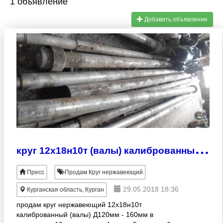
1 объявление
Добавить объявление
к
руг 12х18н10т (валы) калиброванные Д120мм - 160мм
Пресс
Продам Круг нержавеющий
29.05.2018 18:36
Курганская область, Курган
продам круг нержавеющий 12х18н10т
калиброванный (валы) Д120мм - 160мм в