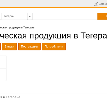
Доба
П
еская продукция в Тегеране
ческая продукция в Тегер
Заявки
Поставщики
Потребители