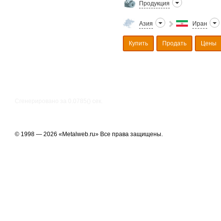
Продукция
Азия
Иран
Купить
Продать
Цены
Сгенерировано за 0.0785() cек.
© 1998 — 2026 «Metalweb.ru» Все права защищены.