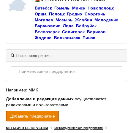
Витебск
Гомель
Минск
Новополоцк
Орша
Полоцк
Гродно
Сморгонь
Могилев
Мозырь
Жлобин
Молодечно
Барановичи
Лида
Бобруйск
Белоозерск
Солигорск
Борисов
Жодино
Волковысск
Пинск
Поиск предприятия
Например: ММК
Добавление и редакция данных
осуществляется
редакторами и пользователями.
Добавить предприятие
METALWEB БЕЛОРУССИЯ
Металлургические предприятия