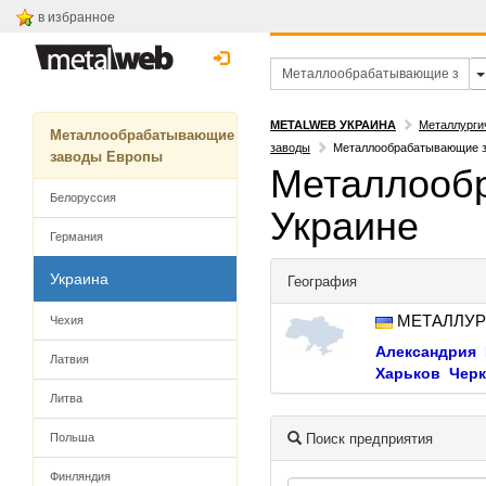
в избранное
METALWEB УКРАИНА
Металлурги
Металлообрабатывающие
заводы
Металлообрабатывающие з
заводы Европы
Металлооб
Белоруссия
Украине
Германия
Украина
География
МЕТАЛЛУР
Чехия
Александрия
Латвия
Харьков
Чер
Литва
Польша
Поиск предприятия
Финляндия