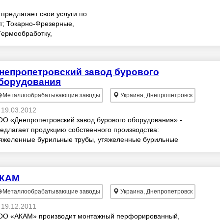
редлагает свои услуги по
; Токарно-Фрезерные,
ермообработку,
е что связано с
непропетровский завод бурового
борудования
Металлообрабатывающие заводы
Украина, Днепропетровск
19.03.2012
О «Днепропетровский завод бурового оборудования» -
едлагает продукцию собственного производства:
яжеленные бурильные трубы, утяжеленные бурильные
убы сбалансированные, штанги бурильные ведущи...
КАМ
Металлообрабатывающие заводы
Украина, Днепропетровск
19.12.2011
О «АКАМ» производит монтажный перфорированный,