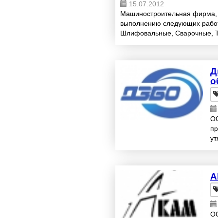
15.07.2012
Машиностроительная фирма, п
выполнению следующих работ
Шлифовальные, Сварочные, Т
Гальваническое покрытие и вс
металлообработ...
Д
о
ОО
пр
ут
тр
А
ОО