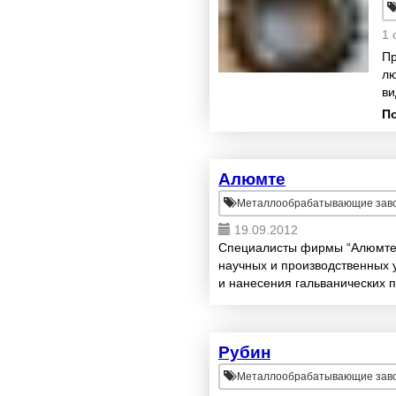
1 
Пр
лю
ви
П
Алюмте
Металлообрабатывающие зав
19.09.2012
Специалисты фирмы “Алюмте”
научных и производственных у
и нанесения гальванических п
технологий - внедрение на про
Рубин
Металлообрабатывающие зав