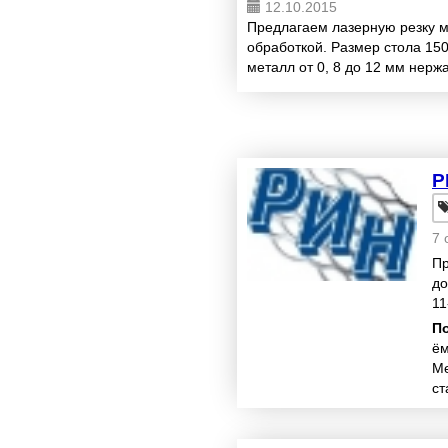
12.10.2015
Предлагаем лазерную резку 
обработкой. Размер стола 15
металл от 0, 8 до 12 мм нер
последующую обработку детале
Р
7 
Пр
до
11
EL
П
ём
Ме
ст