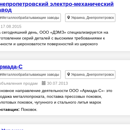
непропетровский электро-механический
авод
Металлообрабатывающие заводы
Украина, Днепропетровск
17.08.2015
 сегодняшний день, ООО «ДЭМЗ» специализируется на
готовлении серий деталей с высокими требованиями к
чности и шероховатости поверхностей из широкого
апазона материалов (углеродистых, нержавеющ...
рмада-С
Металлообрабатывающие заводы
Украина, Днепропетровск
объявления продам
30.07.2013
новное направление деятельности ООО «Армада-С»- это
одажа металлопроката, поставка прессовых поковок,
лотовых поковок, чугунного и стального литья марок
али 10, 20, 45, 08Кп, 65Г, 20Х, 40Х...
оставщик:
Поковок.