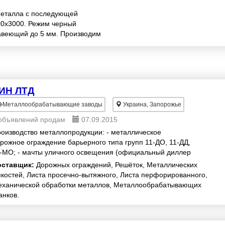
металла с последующей
00х3000. Режим черный
жавеющий до 5 мм. Производим
й: вальцовку или ги...
ИН ЛТД
Металлообрабатывающие заводы
Украина, Запорожье
объявлений продам
07.09.2015
оизводство металлопродукции: - металлическое
рожное ограждение барьерного типа групп 11-ДО, 11-ДД,
-МО; - мачты уличного освещения (официальный диллер
MONTER); - производство анкерных узлов...
оставщик:
Дорожных ограждений, Решёток, Металлических
костей, Листа просечно-вытяжного, Листа перфорированного,
ханической обработки металлов, Металлообрабатывающих
анков.