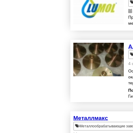
Пр
ме
А
4 
Ос
ок
те
Ме
П
Ги
Металлмакс
Металлообрабатывающие зав