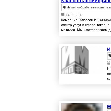
Классон Инжиинринг
Металлообрабатывающие зав
14.06.2013
Компания "Классон Инжинирин
спектр услуг в сфере токарн
металла. Мы изготавливаем д
согласно чертежам или образц
И
НП
пр
ко
ин
M