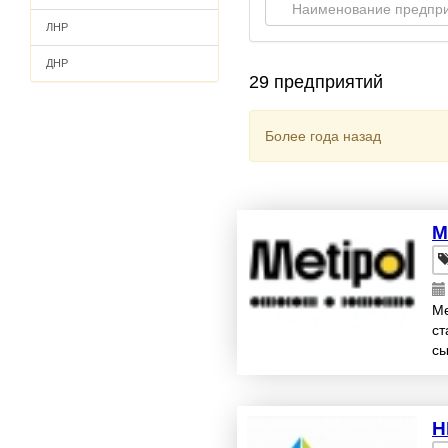
ЛНР
ДНР
29 предприятий
Более года назад
M
Me
ст
сы
ко
Н