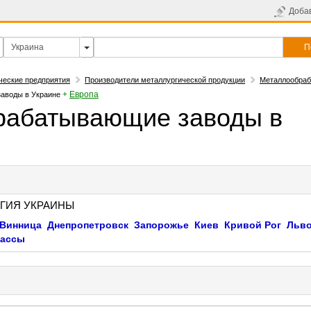
Доба
П
ческие предприятия
Производители металлургической продукции
Металлообра
+
Европа
аводы в Украине
рабатывающие заводы в
ГИЯ УКРАИНЫ
Винница
Днепропетровск
Запорожье
Киев
Кривой Рог
Льв
кассы