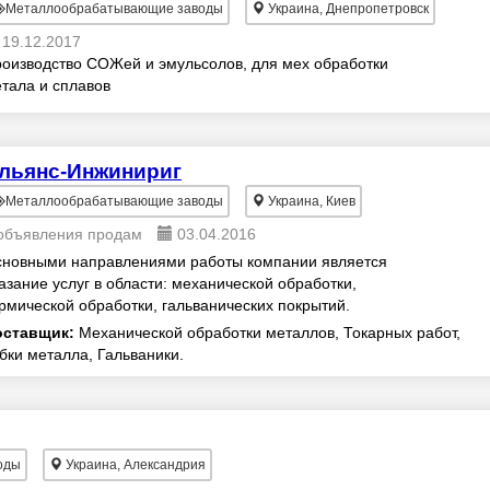
Металлообрабатывающие заводы
Украина, Днепропетровск
19.12.2017
оизводство СОЖей и эмульсолов, для мех обработки
тала и сплавов
льянс-Инжинириг
Металлообрабатывающие заводы
Украина, Киев
объявления продам
03.04.2016
новными направлениями работы компании является
азание услуг в области: механической обработки,
рмической обработки, гальванических покрытий.
ханическая обработка - весьма непростой технолог...
оставщик:
Механической обработки металлов, Токарных работ,
бки металла, Гальваники.
оды
Украина, Александрия