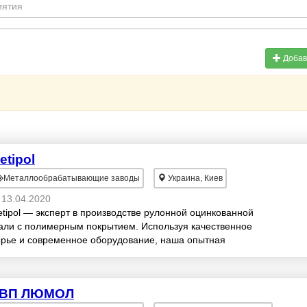
Добав
etipol
Металлообрабатывающие заводы
Украина, Киев
13.04.2020
tipol — эксперт в производстве рулонной оцинкованной
али с полимерным покрытием. Используя качественное
рье и современное оборудование, наша опытная
манда выпускает готовую продукцию, соответс...
ВП ЛЮМОЛ