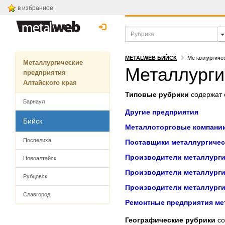
в избранное
METALWEB БИЙСК
Металлургичес
Металлургические
Металлурги
предприятия
Алтайского края
Типовые рубрики
содержат с
Барнаул
Другие предприятия
Бийск
Металлоторговые компани
Поспелиха
Поставщики металлургичес
Производители металлурги
Новоалтайск
Производители металлурги
Рубцовск
Производители металлурги
Славгород
Ремонтные предприятия ме
Географические рубрики
со