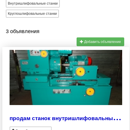
Внутришлифовальные станки
Круглошлифовальные станки
3 объявления
Добавить объявление
п
родам станок внутришлифовальный 3К227В