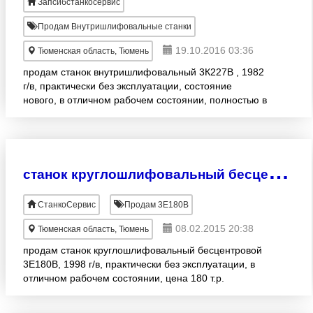
Запсибстанкосервис
Продам Внутришлифовальные станки
19.10.2016 03:36
Тюменская область, Тюмень
продам станок внутришлифовальный 3К227В , 1982
г/в, практически без эксплуатации, состояние
нового, в отличном рабочем состоянии, полностью в
комплекте, проверка в работе, техническая
документация, нах
с
танок круглошлифовальный бесцентровой 3Е180В
СтанкоСервис
Продам 3Е180В
08.02.2015 20:38
Тюменская область, Тюмень
продам станок круглошлифовальный бесцентровой
3Е180В, 1998 г/в, практически без эксплуатации, в
отличном рабочем состоянии, цена 180 т.р.