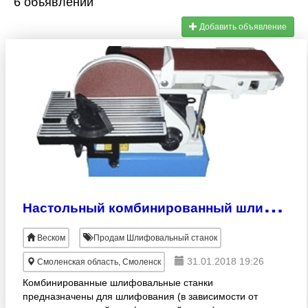
6 объявлений
Добавить объявление
Н
астольный комбинированный шлифовальный станок BDS-150/230
Веском
Продам Шлифовальный станок
31.01.2018 19:26
Смоленская область, Смоленск
Комбинированные шлифовальные станки
предназначены для шлифования (в зависимости от