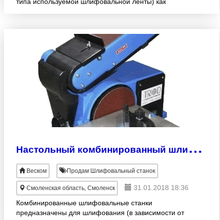
типа используемой шлифовальной ленты) как
металлических деталей, так и для обработки
дерева, пластика и т.д. Те
Н
астольный комбинированный шлифовальный станок BDS-100/230
Веском
Продам Шлифовальный станок
31.01.2018 18:36
Смоленская область, Смоленск
Комбинированные шлифовальные станки
предназначены для шлифования (в зависимости от