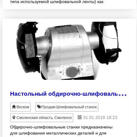
типа используемой шлифовальной ленты) как
металлических деталей, так и для обработки
дерева, пластика и т.д. Те
Н
астольный обдирочно-шлифовальный станок SP-1500
Веском
Продам Шлифовальный станок
31.01.2018 18:23
Смоленская область, Смоленск
Обдирочно-шлифовальные станки предназначены
для шлифования металлических деталей и для