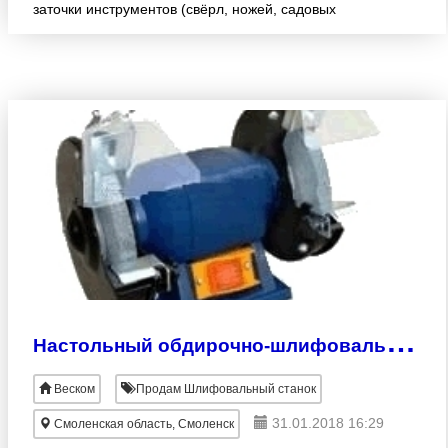
заточки инструментов (свёрл, ножей, садовых
инструментов и т.д.). В соответствии с
используемым шлифовальным круг
Н
астольный обдирочно-шлифовальный станок SP-1750
Веском
Продам Шлифовальный станок
31.01.2018 16:29
Смоленская область, Смоленск