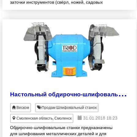
заточки инструментов (свёрл, ножей, садовых
инструментов и т.д.). В соответствии с
используемым шлифовальным круг
Н
астольный обдирочно-шлифовальный станок SP-2000
Веском
Продам Шлифовальный станок
31.01.2018 18:23
Смоленская область, Смоленск
Обдирочно-шлифовальные станки предназначены
для шлифования металлических деталей и для