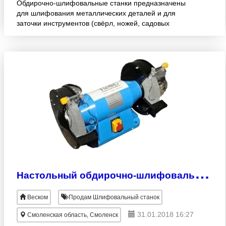
Обдирочно-шлифовальные станки предназначены
для шлифования металлических деталей и для
заточки инструментов (свёрл, ножей, садовых
инструментов и т.д.). В соответствии с
используемым шлифовальным круг
Н
астольный обдирочно-шлифовальный станок SP-2500
Веском
Продам Шлифовальный станок
31.01.2018 16:27
Смоленская область, Смоленск