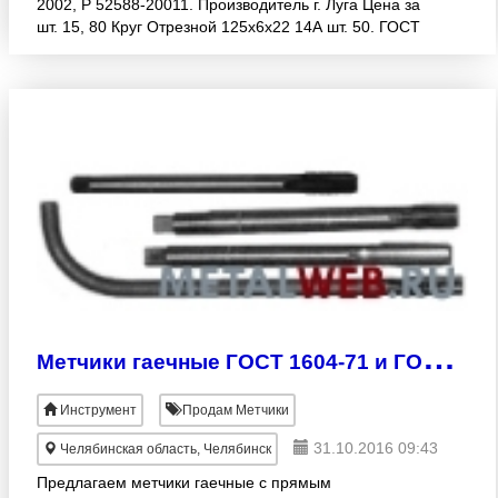
2002, Р 52588-20011. Производитель г. Луга Цена за
шт. 15, 80 Круг Отрезной 125х6х22 14А шт. 50. ГОСТ
Р 52588-2011. Производитель г. Луга Цена за
М
етчики гаечные ГОСТ 1604-71 и ГОСТ 6951-71.
Инструмент
Продам Метчики
31.10.2016 09:43
Челябинская область, Челябинск
Предлагаем метчики гаечные с прямым