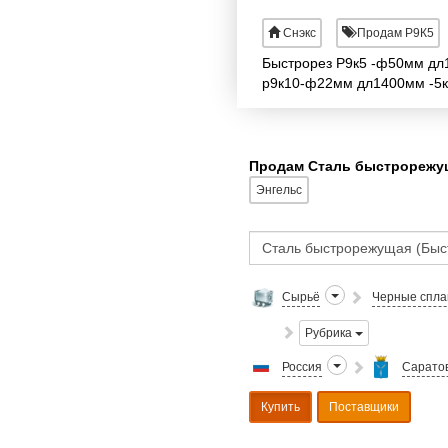
Снэкс
Продам Р9К5
Быстрорез Р9к5 -ф50мм дл
р9к10-ф22мм дл1400мм -5к
Продам Сталь быстрорежущ
Энгельс
Сырьё
Черные спл
Рубрика
Россия
Саратов
Купить
Поставщики