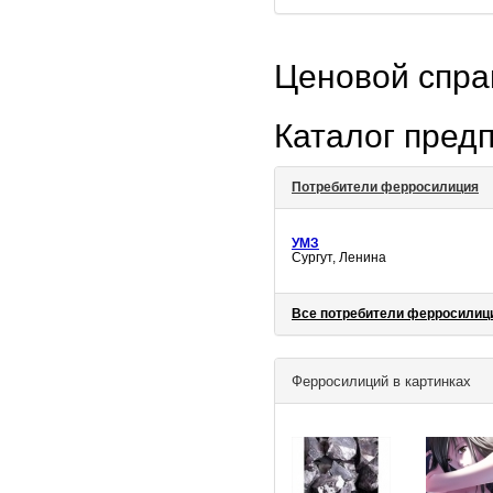
Ценовой спр
Каталог пред
Потребители ферросилиция
УМЗ
Сургут, Ленина
Все потребители ферросилиц
Ферросилиций в картинках