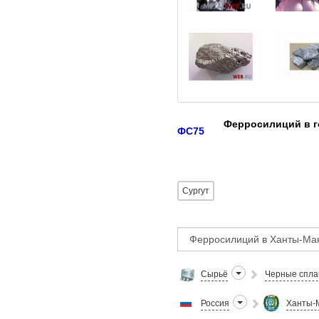
Ферросилиций в г
ФС75
Сургут
Сырьё
Черные спл
Россия
Ханты-М