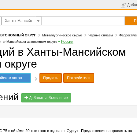
Доба
П
АВТОНОМНЫЙ ОКРУГ
Металлургическое сырьё
Черные сплавы
Ферроспла
+
Россия
нты-Мансийском автономном округе
ий в Ханты-Мансийском
 округе
тономном округе
Продать
Потребители
лений
Добавить объявление
75 в объёме 20 тыс тонн в год на ст. Сургут . Предложения направлять на