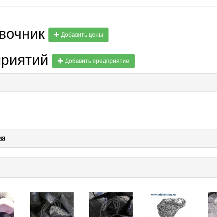
авочник
Добавить цены
приятий
Добавить предприятие
ия