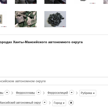
ородах Ханты-Мансийского автономного округа
авы
Ферросплавы
Ферросилиций
Рубрика
ансийский автономный округ
Город