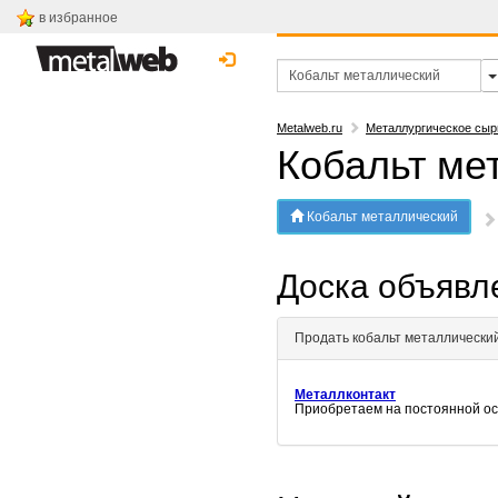
в избранное
Metalweb.ru
Металлургическое сыр
Кобальт ме
Кобальт металлический
Доска объяв
Продать кобальт металлически
Металлконтакт
Приобретаем на постоянной осн