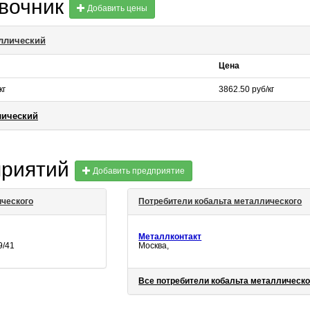
авочник
Добавить цены
аллический
Цена
кг
3862.50 руб/кг
лический
приятий
Добавить предприятие
ического
Потребители кобальта металлического
Металлконтакт
9/41
Москва,
Все потребители кобальта металлическо