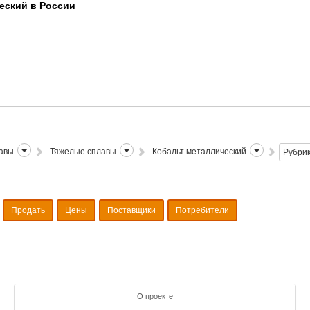
еский в России
авы
Тяжелые сплавы
Кобальт металлический
Рубри
Продать
Цены
Поставщики
Потребители
О проекте