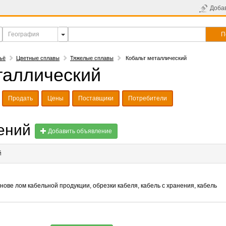
Доба
П
ьё
Цветные сплавы
Тяжелые сплавы
Кобальт металлический
таллический
Продать
Цены
Поставщики
Потребители
лений
Добавить объявление
й
ове лом кабельной продукции, обрезки кабеля, кабель с хранения, кабель