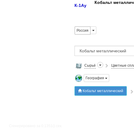
Кобальт металлич
К-1Ау
Россия
Сырьё
Цветные спл
География
Кобальт металлический
Сгенерировано за 0.1351() cек.