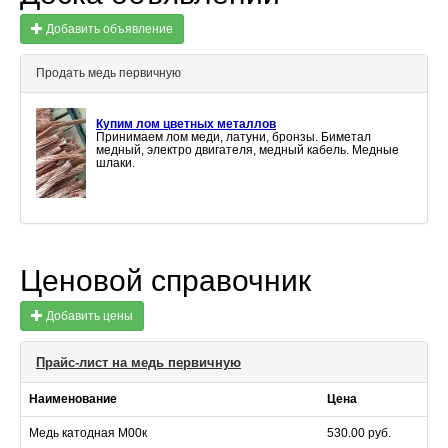
Добавить объявление
Продать медь первичную
Купим лом цветных металлов
Принимаем лом меди, латуни, бронзы. Биметал
медный, электро двигателя, медный кабель. Медные
шлаки.
Ценовой справочник
Добавить цены
Прайс-лист на медь первичную
Наименование
Цена
Медь катодная М00к
530.00 руб.