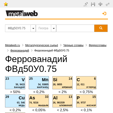
Metalweb.ru
Металлургическое сырьё
Черные сплавы
Ферросплавы
Феррованадий
Феррованадий ФВд50У0.75
Феррованадий
ФВд50У0.75
23
25
14
6
V
Mn
Si
C
50, 9415
54, 93805
28, 0855
12, 011
ВАНАДИЙ
МАРГАНЕЦ
КРЕМНИЙ
УГЛЕРОД
> 50%
< 0,2%
< 2%
< 0,75%
29
33
13
15
Cu
As
Al
P
63, 546
74, 9216
26, 981539
30, 9737
МЕДЬ
МЫШЬЯК
АЛЮМИНИЙ
ФОСФОР
< 0,2%
< 0,05%
< 2,5%
< 0,1%