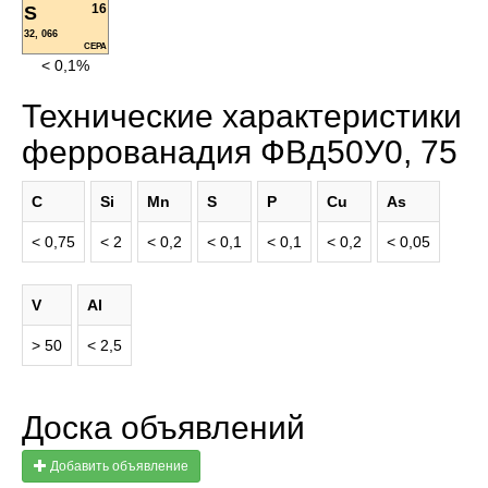
16
S
32, 066
СЕРА
< 0,1%
Технические характеристики
феррованадия ФВд50У0, 75
C
Si
Mn
S
P
Cu
As
< 0,75
< 2
< 0,2
< 0,1
< 0,1
< 0,2
< 0,05
V
Al
> 50
< 2,5
Доска объявлений
Добавить объявление