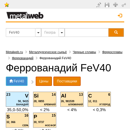
Metalweb.ru
Металлургическое сырьё
Черные сплавы
Ферросплавы
Феррованадий
Феррованадий FeV40
Феррованадий FeV40
FeV40
Цены
Поставщики
23
14
13
6
V
Si
Al
C
50, 9415
28, 0855
26, 981539
12, 011
ВАНАДИЙ
КРЕМНИЙ
АЛЮМИНИЙ
УГЛЕРОД
35,0-50,0%
< 2%
< 4%
< 0,3%
16
15
S
P
32, 066
30, 9737
СЕРА
ФОСФОР