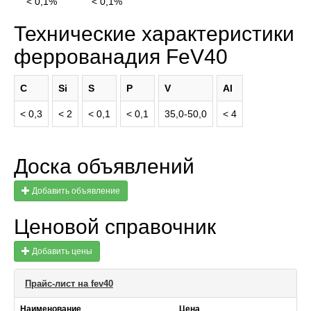
< 0,1%
< 0,1%
Технические характеристики
феррованадия FeV40
C
Si
S
P
V
Al
< 0,3
< 2
< 0,1
< 0,1
35,0-50,0
< 4
Доска объявлений
Добавить объявление
Ценовой справочник
Добавить цены
Прайс-лист на fev40
Наименование
Цена