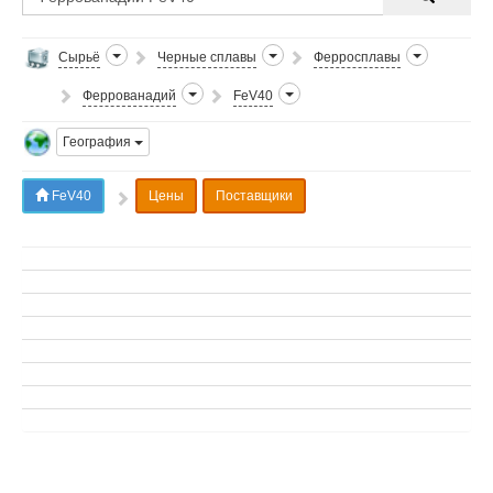
Сырьё
Черные сплавы
Ферросплавы
Феррованадий
FeV40
География
FeV40
Цены
Поставщики