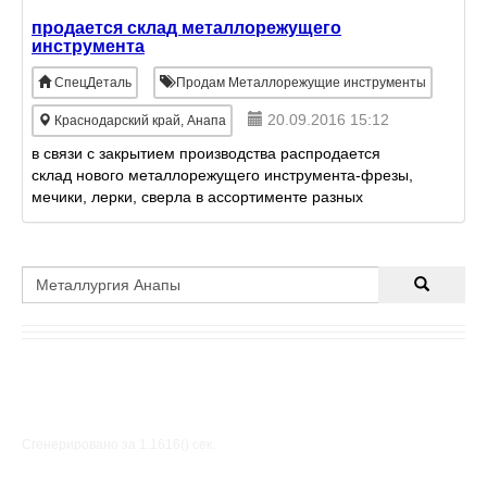
натриевая щелочь, ги
продается склад металлорежущего
инструмента
СпецДеталь
Продам Металлорежущие инструменты
20.09.2016 15:12
Краснодарский край, Анапа
в связи с закрытием производства распродается
склад нового металлорежущего инструмента-фрезы,
мечики, лерки, сверла в ассортименте разных
размеров...а также зенковки, фрезы модульные,
дисковые и перьевые, д
Сгенерировано за 1.1616() cек.