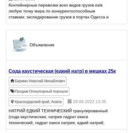
Контейнерные перевозки всех видов грузов из/в
любую точку мира по конкурентоспособным
ставкам; экспедирование грузов в портах Одесса и
Ильичевск; организация логистических схем
доставки Ваших гру...
Объявления
Сода каустическая (едкий натр) в мешках 25к
Бармин Николай Михайлович
Продам Огнеупорный порошок
28.06.2022 13:35
Краснодарский край, Анапа
НАТРИЙ ЕДКИЙ ТЕХНИЧЕСКИЙ гранулированный
(сода каустическая, натрия гидрат окиси
технический, гидрат окиси натрия, едкий натрий,
гидроокись натрия, гидроксид натрия, натр едкий,