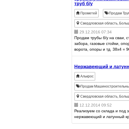
труб б/у
Прометей
Продам Тру
Свердловская область, Боль
29.12.2016 07:34
Продам трубы б/у на сваи, 
забора, газовые стойки, опо
ворота, опоры и тд. 38х4 = 9
***РЕЗКА В РАЗМЕР*** без об
р/м ***ДОСТАВКА ПО ЗВОНКУ
Нержавеющий и латун
Алькрос
Продам Машиностроительны
Свердловская область, Боль
12.12.2014 09:52
Реализуем со склада и под з
нержавеющий и латунный к