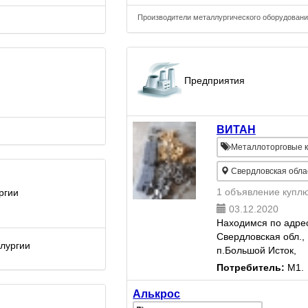
Производители металлургического оборудован
Предприятия
ВИТАН
Металлоторговые 
Свердловская обла
1 объявление купл
ргии
03.12.2020
Находимся по адре
Свердловская обл.,
лургии
п.Большой Исток,
ул.Свердлова 40А(о
Потребитель:
М1.
Росспецсталь) При
лом меди, латуни, 
Алькрос
Биметал медный, э