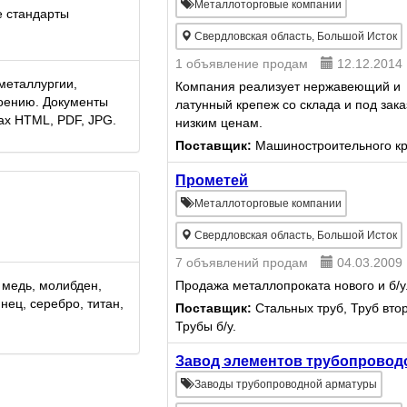
Металлоторговые компании
 стандарты
двигателя, медный 
Медные шлаки. Спл.
Свердловская область, Большой Исток
1 объявление продам
12.12.2014
металлургии,
Компания реализует нержавеющий и
оению. Документы
латунный крепеж со склада и под зака
ах HTML, PDF, JPG.
низким ценам.
Поставщик:
Машиностроительного кр
Прометей
Металлоторговые компании
Свердловская область, Большой Исток
7 объявлений продам
04.03.2009
 медь, молибден,
Продажа металлопроката нового и б/у
инец, серебро, титан,
Поставщик:
Стальных труб, Труб вто
Трубы б/у.
Завод элементов трубопровод
Заводы трубопроводной арматуры