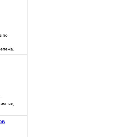
кабель.
..
з по
епежа.
.
ричных,
ов