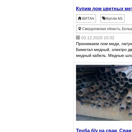
Купим лом цветных ме
ВИТАН
Куплю М1
Свердловская область, Боль
03.12.2020 10:32
Принимаем лом меди, латун
Биметал медный, электро дв
медный кабель. Медные шла
ВК, ВН, ВНЖ, Никель(Н1, НП
Высокие цены! Наличный и 
расчёт. Нах
Труба б/у на сваи. Сва