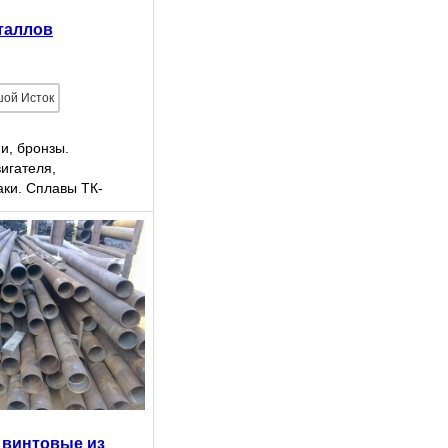
таллов
шой Исток
и, бронзы.
игателя,
ки. Сплавы ТК-
А, гранула).
безналичный
и винтовые из