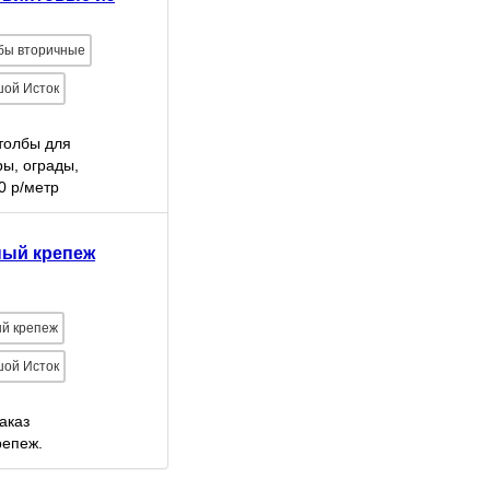
бы вторичные
шой Исток
столбы для
ры, ограды,
0 р/метр
рези! 60х5 = 130
*** Бесп
ный крепеж
й крепеж
шой Исток
аказ
репеж.