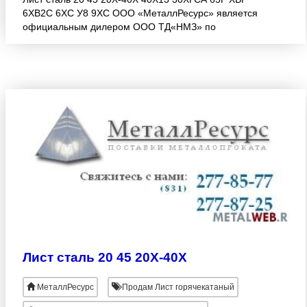
6ХВ2С 6ХС У8 9ХС ООО «МеталлРесурс» является
официальным дилером ООО ТД«НМЗ» по
листовому металлопрокату. Так же имеем
возможность доставки собственным ав
Лист сталь 20 45 20Х-40Х
МеталлРесурс
Продам Лист горячекатаный