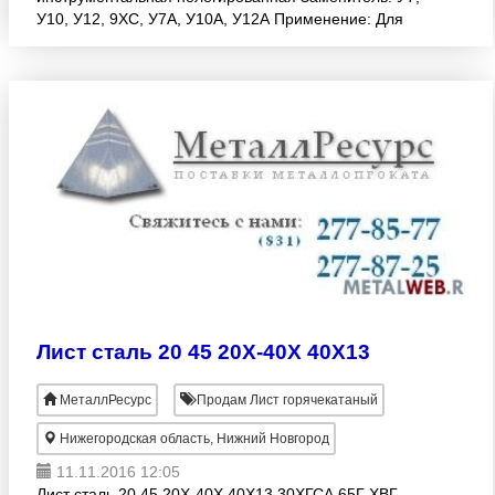
У10, У12, 9ХС, У7А, У10А, У12А Применение: Для
изготовления инструментов, работающих в
условиях, не вызывающих раз
Лист сталь 20 45 20Х-40Х 40Х13
МеталлРесурс
Продам Лист горячекатаный
Нижегородская область, Нижний Новгород
11.11.2016 12:05
Лист сталь 20 45 20Х-40Х 40Х13 30ХГСА 65Г ХВГ