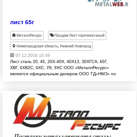
лист 65г
МеталлРесурс
Продам Лист горячекатаный
Нижегородская область, Нижний Новгород
07.12.2016 15:49
Лист сталь 20, 45, 20Х-40Х, 40Х13, 30ХГСА, 65Г,
ХВГ, 6ХВ2С, 6ХС, У8, 9ХС ООО «МеталлРесурс»
является официальным дилером ООО ТД«НМЗ» по
листовому металлопрокату. Так же имеем
возможность доставки соб