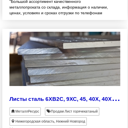
"Большой ассортимент качественного
металлопроката со склада, информация о наличии,
ценах, условиях и сроках отгрузки по телефонам
отдела сбыта Приятной Вам покупки! 8-910-141-65-
01 http://metin
Л
исты сталь 6ХВ2С, 9ХС, 45, 40Х, 40Х13, 20, Х12МФ, У8А
МеталлРесурс
Продам Лист горячекатаный
Нижегородская область, Нижний Новгород