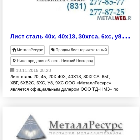
Л
ист сталь 40х, 40х13, 30хгса, 6хс, у8, 9хс, хвг, 6хв2с
МеталлРесурс
Продам Лист горячекатаный
Нижегородская область, Нижний Новгород
18.11.2015 08:28
Лист сталь 20, 45, 20Х-40Х, 40Х13, 30ХГСА, 65Г,
ХВГ, 6ХВ2С, 6ХС, У8, 9ХС ООО «МеталлРесурс»
является официальным дилером ООО ТД«НМЗ» по
листовому металлопрокату. Так же имеем
возможность доставки соб