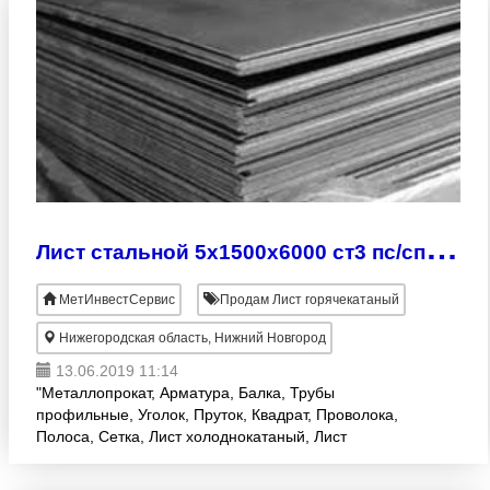
Л
ист стальной 5х1500х6000 ст3 пс/сп ГОСТ 14637-89
МетИнвестСервис
Продам Лист горячекатаный
Нижегородская область, Нижний Новгород
13.06.2019 11:14
"Металлопрокат, Арматура, Балка, Трубы
профильные, Уголок, Пруток, Квадрат, Проволока,
Полоса, Сетка, Лист холоднокатаный, Лист
горячекатанный, Лист оцинкованный, Швеллер,
Труба ВГП, Труба оцинкованн