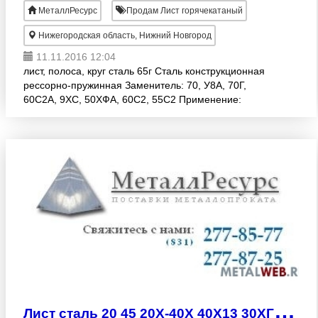
МеталлРесурс
Продам Лист горячекатаный
Нижегородская область, Нижний Новгород
11.11.2016 12:04
лист, полоса, круг сталь 65г Сталь конструкционная
рессорно-пружинная Заменитель: 70, У8А, 70Г,
60С2А, 9ХС, 50ХФА, 60С2, 55С2 Применение:
пружины, рессоры, упорные шайбы, тормозные
ленты, фр
Л
ист сталь 20 45 20Х-40Х 40Х13 30ХГСА 65Г