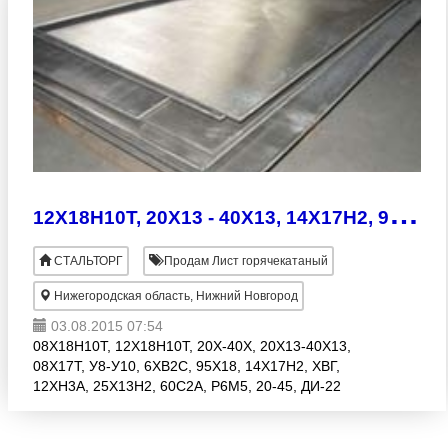
1
2Х18Н10Т, 20Х13 - 40Х13, 14Х17Н2, 95Х18, У8-У10 и многое другое
СТАЛЬТОРГ
Продам Лист горячекатаный
Нижегородская область, Нижний Новгород
03.08.2015 07:54
08Х18Н10Т, 12Х18Н10Т, 20Х-40Х, 20Х13-40Х13,
08Х17Т, У8-У10, 6ХВ2С, 95Х18, 14Х17Н2, ХВГ,
12ХН3А, 25Х13Н2, 60С2А, Р6М5, 20-45, ДИ-22
(4Х4ВМФС) и др. Организация реализует со склада
в Нижнем Новгороде ч