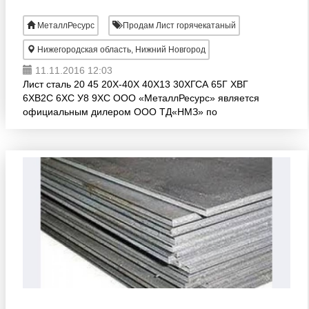
МеталлРесурс
Продам Лист горячекатаный
Нижегородская область, Нижний Новгород
11.11.2016 12:03
Лист сталь 20 45 20Х-40Х 40Х13 30ХГСА 65Г ХВГ
6ХВ2С 6ХС У8 9ХС ООО «МеталлРесурс» является
официальным дилером ООО ТД«НМЗ» по
листовому металлопрокату. Так же имеем
возможность доставки собственным ав