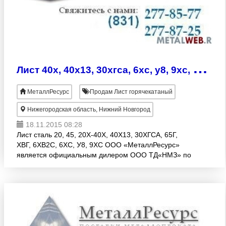
Л
ист 40х, 40х13, 30хгса, 6хс, у8, 9хс, хвг, 6хв2с
МеталлРесурс
Продам Лист горячекатаный
Нижегородская область, Нижний Новгород
18.11.2015 08:28
Лист сталь 20, 45, 20Х-40Х, 40Х13, 30ХГСА, 65Г,
ХВГ, 6ХВ2С, 6ХС, У8, 9ХС ООО «МеталлРесурс»
является официальным дилером ООО ТД«НМЗ» по
листовому металлопрокату. Так же имеем
возможность доставки соб