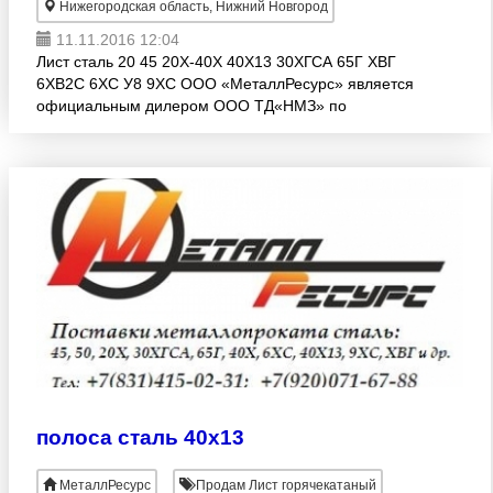
Нижегородская область, Нижний Новгород
11.11.2016 12:04
Лист сталь 20 45 20Х-40Х 40Х13 30ХГСА 65Г ХВГ
6ХВ2С 6ХС У8 9ХС ООО «МеталлРесурс» является
официальным дилером ООО ТД«НМЗ» по
листовому металлопрокату. Так же имеем
возможность доставки собственным ав
полоса сталь 40х13
МеталлРесурс
Продам Лист горячекатаный