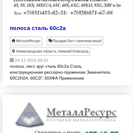
полоса сталь 60с2а
МеталлРесурс
Продам Лист горячекатаный
Нижегородская область, Нижний Новгород
04.12.2015 09:02
полоса, лист, круг сталь 60с2а Сталь
конструкционная рессорно-пружинная Заменитель:
60С2Н2А, 60С2Г, 50ХФА Применение:
тяжелонагруженные пружины, торсионные валы,
пружинные кольца, цанги, фрикционн