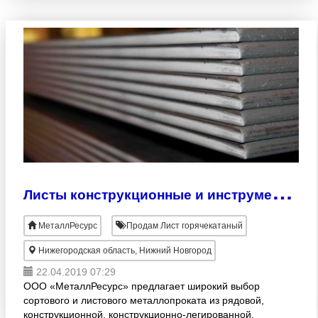
инструментальной, инстр
Л
исты конструкционные и инструментальные.
МеталлРесурс
Продам Лист горячекатаный
Нижегородская область, Нижний Новгород
22.04.2019 07:29
ООО «МеталлРесурс» предлагает широкий выбор
сортового и листового металлопроката из рядовой,
конструкционной, конструкционно-легированной,