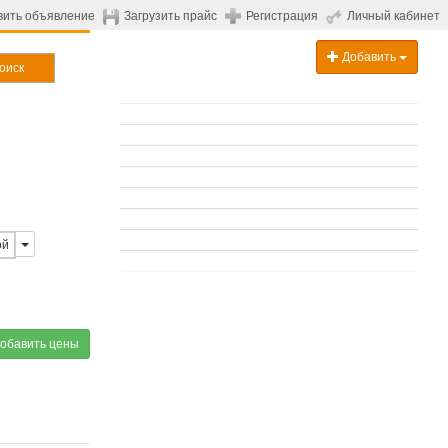
вить объявление
Загрузить прайс
Регистрация
Личный кабинет
Добавить
оиск
ой
обавить цены