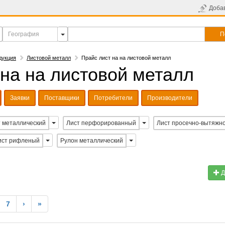
Доба
П
дукция
Листовой металл
Прайс лист на на листовой металл
 на на листовой металл
Заявки
Поставщики
Потребители
Производители
 металлический
Лист перфорированный
Лист просечно-вытяжн
ист рифленый
Рулон металлический
Д
7
›
»