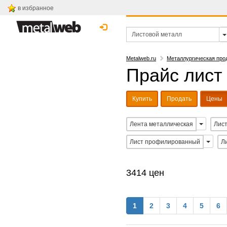
в избранное
Metalweb.ru
Металлургическая про
Прайс лист
Купить
Продать
Цены
Лента металлическая
Лист
Лист профилированный
Л
3414 цен
1
2
3
4
5
6