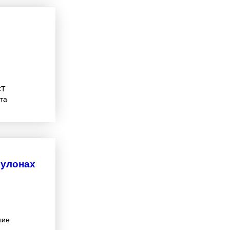
СТ
та
рулонах
шие