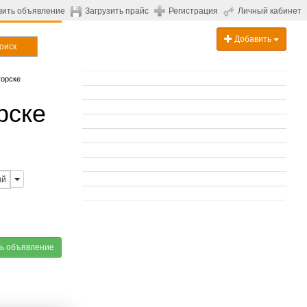
вить объявление
Загрузить прайс
Регистрация
Личный кабинет
Добавить
оиск
горске
рске
ый
ь объявление