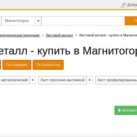
Доба
П
аллургическая продукция
Листовой металл
Листовой металл - купить в Магнито
талл - купить в Магнитого
Поставщики
Потребители
 металлический
Лист просечно-вытяжной
Лист профилированн
Добавит