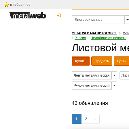
в избранное
METALWEB МАГНИТОГОРСК
Мет
+
Россия
+
Челябинская область
Листовой ме
Купить
Продать
Цены
Лента металлическая
Лист
Рулон металлический
43 объявления
1
2
›