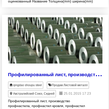
оцинкованный Название Толщина(mm) ширина(mm)
Гальванизация(g/m2) Номер тома Чистый вес(mt)
рулонной оцинкованной стали
П
рофилированный лист, производство профнастила, профнастил кровля,
qingdao shoupu steel
Продам Листовой металл
25.01.2015 17:23
Австралийский Союз, Сидней
Профилированный лист, производство
профнастила, профнастил кровля, профнастил