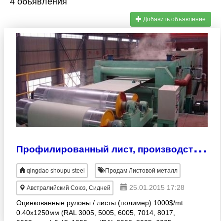
4 объявления
Добавить объявление
П
рофилированный лист, производство профнастила, профнастил кровля,
qingdao shoupu steel
Продам Листовой металл
25.01.2015 17:28
Австралийский Союз, Сидней
Оцинкованные рулоны / листы (полимер) 1000$/mt
0.40х1250мм (RAL 3005, 5005, 6005, 7014, 8017,