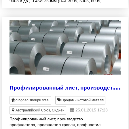
9003 и др.) 0.45х1250мм (RAL 3005, 5005, 6005,
7014, 8017, 9003 и др.) 0.50х1250мм (RAL 3005,
5005, 6005, 7014, 8017, 90
П
рофилированный лист, производство профнастила, профнастил кровля,
qingdao shoupu steel
Продам Листовой металл
25.01.2015 17:23
Австралийский Союз, Сидней
Профилированный лист, производство
профнастила, профнастил кровля, профнастил