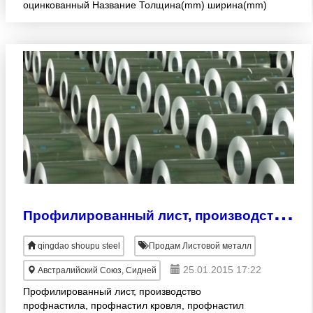
оцинкованный Название Толщина(mm) ширина(mm)
Гальванизация(g/m2) Номер тома Чистый вес(mt)
рулонной оцинкованной стали 0
П
рофилированный лист, производство профнастила, профнастил кровля
qingdao shoupu steel
Продам Листовой металл
25.01.2015 17:22
Австралийский Союз, Сидней
Профилированный лист, производство
профнастила, профнастил кровля, профнастил