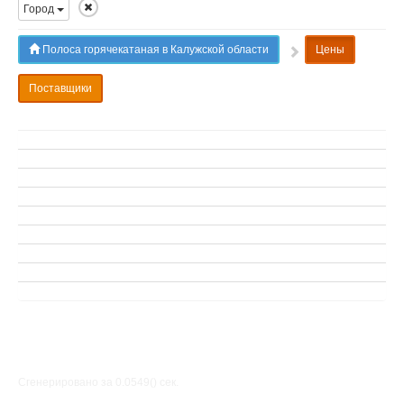
Город
Полоса горячекатаная в Калужской области
Цены
Поставщики
Сгенерировано за 0.0549() cек.