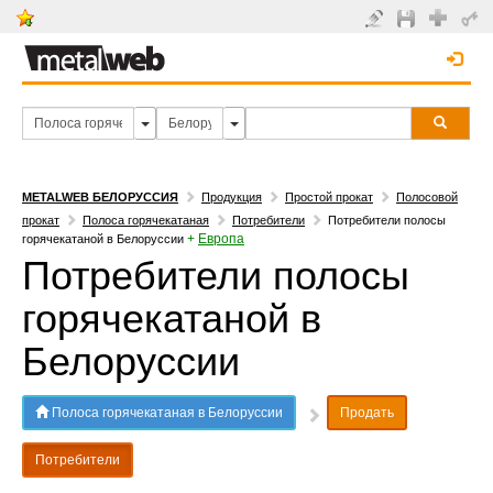
METALWEB БЕЛОРУССИЯ
Продукция
Простой прокат
Полосовой
прокат
Полоса горячекатаная
Потребители
Потребители полосы
+
Европа
горячекатаной в Белоруссии
Потребители полосы
горячекатаной в
Белоруссии
Полоса горячекатаная в Белоруссии
Продать
Потребители