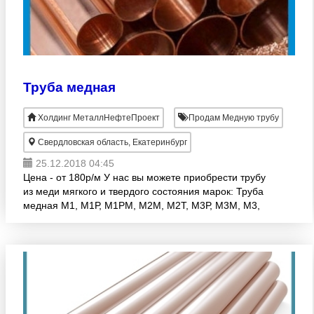
Труба медная
Холдинг МеталлНефтеПроект
Продам Медную трубу
Свердловская область, Екатеринбург
25.12.2018 04:45
Цена - от 180р/м У нас вы можете приобрести трубу
из меди мягкого и твердого состояния марок: Труба
медная М1, М1Р, М1РМ, М2М, М2Т, М3Р, М3М, М3,
МНЖ 5-1, МНЖМц 11-06-06, МНЖМц 30-1-1
различных разме