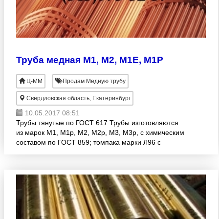
Труба медная М1, М2, М1Е, М1Р
Ц-ММ
Продам Медную трубу
Свердловская область, Екатеринбург
10.05.2017 08:51
Трубы тянутые по ГОСТ 617 Трубы изготовляются
из марок М1, М1p, М2, М2p, М3, М3p, с химическим
составом по ГОСТ 859; томпака марки Л96 с
химическим составом по ГОСТ 15527. Трубы
используются в различ