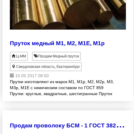
Пруток медный М1, М2, М1Е, М1р
Ц-ММ
Продам Медный пруток
Свердловская область, Екатеринбург
10.05.2017 08:50
Прутки изготовляют из марок М1, М1p, М2, М2p, М3,
М3p, М1Е с химическим составом по ГОСТ 859
Прутки: круглые, квадратные, шестигранные Пруток
медный используют в качестве полуфабриката для
производс
П
родам проволоку БСМ - 1 ГОСТ 3822 по цене ниже заводской