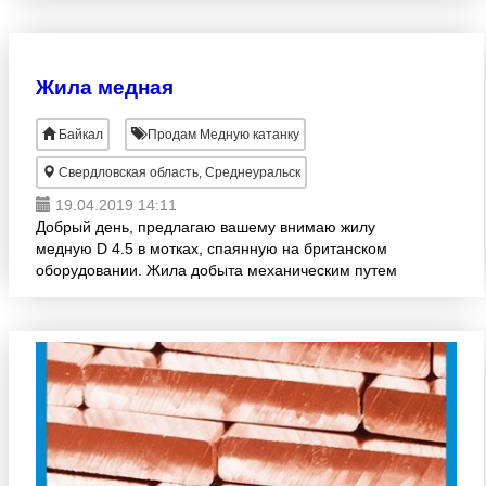
поставке Медь катодная М00К ГОСТ 54
Жила медная
Байкал
Продам Медную катанку
Свердловская область, Среднеуральск
19.04.2019 14:11
Добрый день, предлагаю вашему внимаю жилу
медную D 4.5 в мотках, спаянную на британском
оборудовании. Жила добыта механическим путем
из нефте-погружного кабеля-выгодно отличается
ценой от катанки,