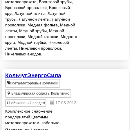
лист, проволока, аноды, провод
металлопроката, Бронзовой трубы,
МФ-85, МФ-100, медно-
Бронзовой проволоки, Бронзовый
никелевые сплавы мельхиор
круг, Латунной плиты, Латунной
МН1...
трубы, Латунной ленты, Латунной
проволоки, Медная фольга, Медной
ленты, Медной трубы, Медной
проволоки, Медной катанки, Медного
круга, Медной трубки, Никелевой
ленты, Никелевой проволоки,
Никелевых анодов.
КольчугЭнергоСила
Металлоторговые компании
Владимирская область, Кольчугино
17.08.2012
17
объявлений продам
Комплексное снабжение
предприятий цветным
металлопрокатом, кабельно-
проводниковой продукцией.