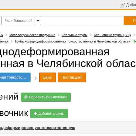
Доба
П
ТЬ
Металлургическая продукция
Стальные трубы
Бесшовные трубы (БШ)
+
енная
Труба холоднодеформированная тонкостостенная в Челябинской области
однодеформированная
енная в Челябинской облас
 Челябинской области
Цены
Поставщики
лений
Добавить объявление
авочник
Добавить цены
днодеформированную тонкостостенную