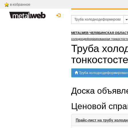
в избранное
METALWEB ЧЕЛЯБИНСКАЯ ОБЛАС
холоднодеформированная тонкостост
Труба хол
тонкостост
Труба холоднодеформированная тонкостостенная в
Доска объяв
Ценовой спр
Прайс-лист на трубу холо