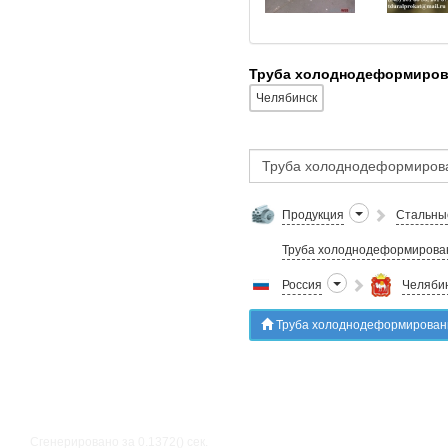
Труба холоднодеформирова
Челябинск
Продукция
Стальны
Труба холоднодеформирова
Россия
Челябин
Труба холоднодеформированная тонкостостенная в
Сгенерировано за 0.1372() cек.