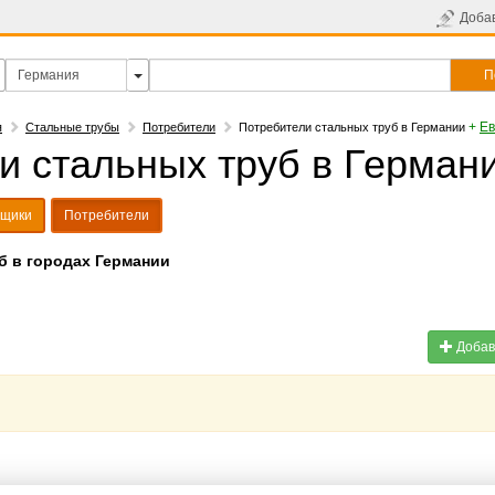
Доба
П
+
Ев
я
Стальные трубы
Потребители
Потребители стальных труб в Германии
и стальных труб в Герман
вщики
Потребители
б в городах Германии
Добав