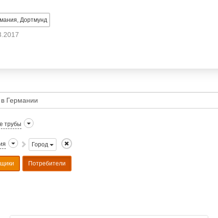
мания, Дортмунд
3.2017
е трубы
ия
Город
вщики
Потребители