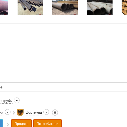
е трубы
ия
Дортмунд
Продать
Потребители