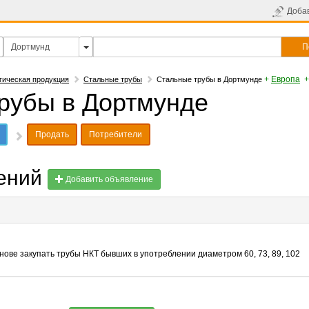
Доба
П
+
Европа
гическая продукция
Стальные трубы
Стальные трубы в Дортмунде
рубы в Дортмунде
Продать
Потребители
лений
Добавить объявление
нове закупать трубы НКТ бывших в употреблении диаметром 60, 73, 89, 102