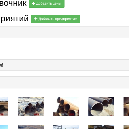
авочник
Добавить цены
приятий
Добавить предприятие
уб