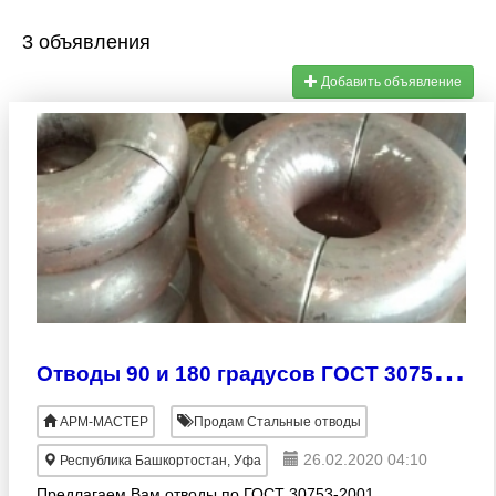
3 объявления
Добавить объявление
О
тводы 90 и 180 градусов ГОСТ 30753-01 (Новое производство!) из г. Уфа
АРМ-МАСТЕР
Продам Стальные отводы
26.02.2020 04:10
Республика Башкортостан, Уфа
Предлагаем Вам отводы по ГОСТ 30753-2001