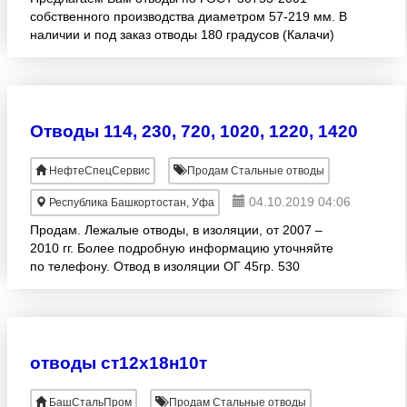
собственного производства диаметром 57-219 мм. В
наличии и под заказ отводы 180 градусов (Калачи)
диаметром 108, 114, 159 мм. Так же имеется линия
по производс
Отводы 114, 230, 720, 1020, 1220, 1420
НефтеСпецСервис
Продам Стальные отводы
04.10.2019 04:06
Республика Башкортостан, Уфа
Продам. Лежалые отводы, в изоляции, от 2007 –
2010 гг. Более подробную информацию уточняйте
по телефону. Отвод в изоляции ОГ 45гр. 530
(7;К52)-1850/1850-5, 4-0, 9-5Ду-У, ТУ 1468-002-
74238272-07 3 шт
отводы ст12х18н10т
БашСтальПром
Продам Стальные отводы