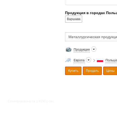
Продукция в городах Поль
Варшава
Продукция
Европа
Польш
Купить
Продать
Цены
Сгенерировано за 1.9190() cек.