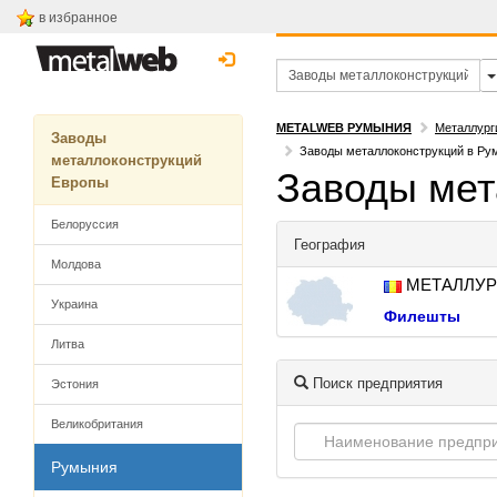
в избранное
METALWEB РУМЫНИЯ
Металлург
Заводы
Заводы металлоконструкций в Ру
металлоконструкций
Заводы мет
Европы
Белоруссия
География
Молдова
МЕТАЛЛУР
Украина
Филешты
Литва
Поиск предприятия
Эстония
Великобритания
Румыния