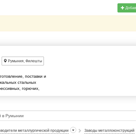
Добав
Румыния, Филешты
отовление, поставки и
кальных стальных
рессивных, горючих,
йтральных жидкостей
водители металлургической продукции
Заводы металлоконструкций