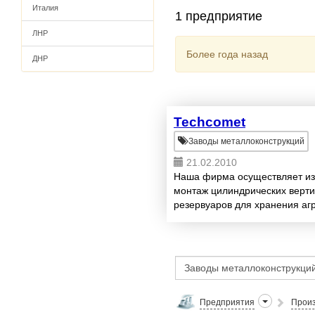
Италия
1 предприятие
ЛНР
Более года назад
ДНР
Techcomet
Заводы металлоконструкций
21.02.2010
Наша фирма осуществляет изг
монтаж цилиндрических верти
резервуаров для хранения аг
легковоспламеняющихся и не
различной вязк...
Предприятия
Произ