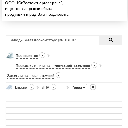
ООО "ЮгВостокэнергосервис",
ищет новые рынки сбыта
продукции и рад Вам предложить
сотрудничество. Специализация
– изготовление опор линий
электропередач и порталов.
Основная номенклатура
продукции и...
Предприятия
Производители металлургической продукции
Заводы металлоконструкций
Европа
ЛНР
Город