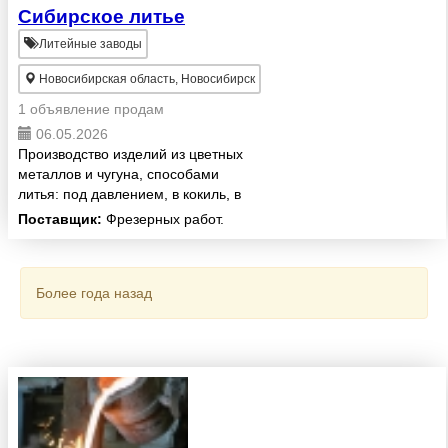
Сибирское литье
Литейные заводы
Новосибирская область, Новосибирск
1 объявление продам
06.05.2026
Производство изделий из цветных
металлов и чугуна, способами
литья: под давлением, в кокиль, в
землю по образцам и чертежам
Поставщик:
Фрезерных работ.
заказчика . Имеется свой участок
изготовления модельной
оснастки . ...
Более года назад