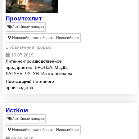
Промтехлит
Литейные заводы
Новосибирская область, Новосибирск
1 объявление продам
10.07.2019
Литейно-производственное
предприятие. БРОНЗА, МЕДЬ,
ЛАТУНЬ, ЧУГУН. Изготавливаем
по Вашим размерам - втулки,
Поставщик:
Литейного
колеса червячные, пластины,
производства.
венцы, кольца, круги, грундбуксы
и др.
ИстКом
Литейные заводы
Новосибирская область, Новосибирск