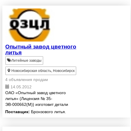
Опытный завод цветного
литья
Литейные заводы
Новосибирская область, Новосибирск
4 объявления продам
14.05.2012
ОАО «Опытный завод цветного
литья» (Лицензия № 35-
ЭВ-000662(М)) изготовит детали
вращения из медьсодержащих
Поставщик:
Бронзового литья.
сплавов - бронз по ГОСТ 613-79,
ГОСТ 493-79, латуней по ГОСТ
17711-80, а также других марок ...