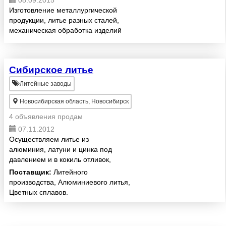
08.09.2015
Изготовление металлургической
продукции, литье разных сталей,
механическая обработка изделий
из металлов.
Сибирское литье
Литейные заводы
Новосибирская область, Новосибирск
4 объявления продам
07.11.2012
Осуществляем литье из
алюминия, латуни и цинка под
давлением и в кокиль отливок,
заготовок, деталей, по чертежам
Поставщик:
Литейного
или пресс-формам заказчика.
производства, Алюминиевого литья,
Цветных сплавов.