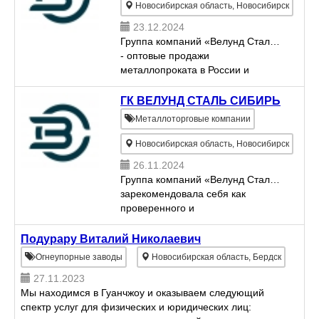
Новосибирская область, Новосибирск
23.12.2024
Группа компаний «Велунд Сталь»
- оптовые продажи
металлопроката в России и
Казахстане. Мы производим: +
Цветной, стальной и чугунный
ГК ВЕЛУНД СТАЛЬ СИБИРЬ
прокат. + Сплавы: прецизионные
Металлоторговые компании
и тугоплавкие, ферросплавы,
баббиты....
Новосибирская область, Новосибирск
26.11.2024
Группа компаний «Велунд Сталь»
зарекомендовала себя как
проверенного и
многопрофильного поставщика
металлопроката. Предприятие
Подурару Виталий Николаевич
постоянно разрабатывает и
Огнеупорные заводы
Новосибирская область, Бердск
выпускает новые виды продукции
27.11.2023
из цветных метал...
Мы находимся в Гуанчжоу и оказываем следующий
спектр услуг для физических и юридических лиц: