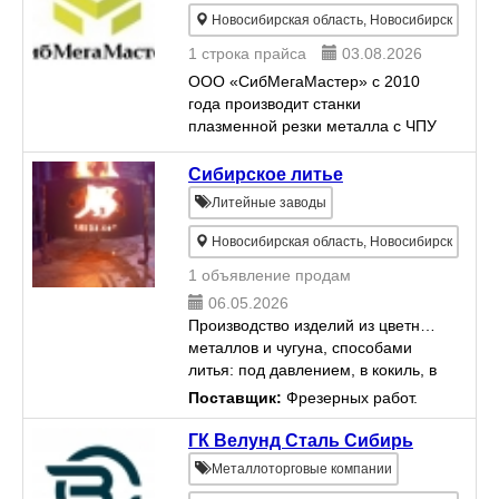
Новосибирская область, Новосибирск
1 строка прайса
03.08.2026
ООО «СибМегаМастер» с 2010
года производит станки
плазменной резки металла с ЧПУ
консольного и портального типа
на основе высокоточных
Сибирское литье
алюминиевых профилей.
Литейные заводы
Модельный ряд содержит
различные конфигура...
Новосибирская область, Новосибирск
1 объявление продам
06.05.2026
Производство изделий из цветных
металлов и чугуна, способами
литья: под давлением, в кокиль, в
землю по образцам и чертежам
Поставщик:
Фрезерных работ.
заказчика . Имеется свой участок
изготовления модельной
ГК Велунд Сталь Сибирь
оснастки . ...
Металлоторговые компании