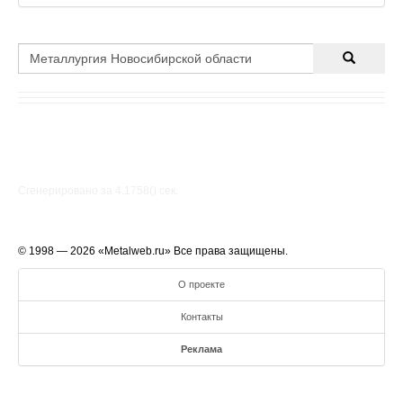
Пластина тангенциальная LNUX 301940SN-DM 9230
PRAMET Пластина тангенциальна
Сгенерировано за 4.1758() cек.
© 1998 — 2026 «Metalweb.ru» Все права защищены.
О проекте
Контакты
Реклама