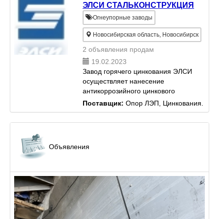
ЭЛСИ СТАЛЬКОНСТРУКЦИЯ
Огнеупорные заводы
Новосибирская область, Новосибирск
2 объявления продам
19.02.2023
Завод горячего цинкования ЭЛСИ
осуществляет нанесение
антикоррозийного цинкового
покрытия на любые изделия и
Поставщик:
Опор ЛЭП, Цинкования.
конструкции из металла горячим
методом. Благодаря
собственному инжинирингу
впервые в России...
Объявления