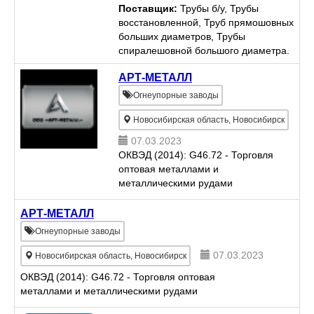
б/у 508х10, 5 восстановленая,
Поставщик:
Трубы б/у, Трубы
цельнотянутая, из под солярки,
восстановленной, Труб прямошовных
длины от 8 метров 30700 руб/тн с
больших диаметров, Трубы
НДС. Новосибирск Труба б/у...
спиралешовной большого диаметра.
АРТ-МЕТАЛЛ
Огнеупорные заводы
Новосибирская область, Новосибирск
07.03.2023
ОКВЭД (2014): G46.72 - Торговля
оптовая металлами и
металлическими рудами
АРТ-МЕТАЛЛ
Огнеупорные заводы
07.03.2023
Новосибирская область, Новосибирск
ОКВЭД (2014): G46.72 - Торговля оптовая
металлами и металлическими рудами