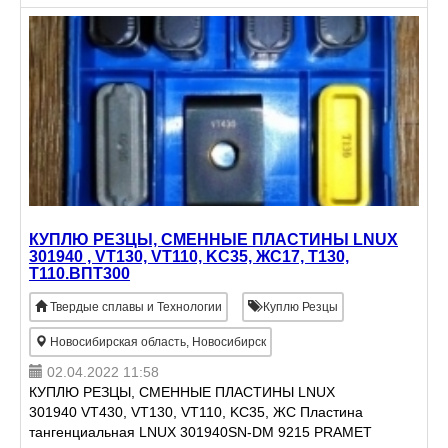
контактной сети железных дорог. Опоры линий
электропередачи, раз
КУПЛЮ РЕЗЦЫ, СМЕННЫЕ ПЛАСТИНЫ LNUX
301940 , VT130, VT110, KC35, ЖС17, Т130,
Т110.ВПТ300
Твердые сплавы и Технологии
Куплю Резцы
Новосибирская область, Новосибирск
02.04.2022 11:58
КУПЛЮ РЕЗЦЫ, СМЕННЫЕ ПЛАСТИНЫ LNUX
301940 VT430, VT130, VT110, KC35, ЖС Пластина
тангенциальная LNUX 301940SN-DM 9215 PRAMET