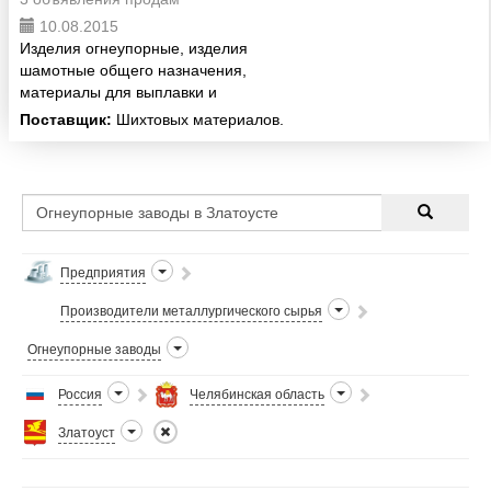
10.08.2015
Изделия огнеупорные, изделия
шамотные общего назначения,
материалы для выплавки и
разливки стали, известь шахтных
Поставщик:
Шихтовых материалов.
печей. Так же оказываем услуги
по дроблению, сушке и помолу
материалов.
Предприятия
Производители металлургического сырья
Огнеупорные заводы
Россия
Челябинская область
Златоуст