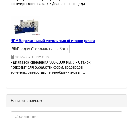
формирование паза； • Диапазон площади
рабочей поверхности 1/4"~2", 2 1/4"~4"； •
Единожды установив время, можно ос
ЧПУ Вертикальный сверлильный станок для глубокого сверления
Продам Сверлильные работы
2014-06-16 12:50:19
• Диапазон сверления 500-1000 мм.； • Станок
подходит для обработки форм, водоводов,
точечных отверстий, теплообменников и т.д.；
• Основание выполнено из литого железа
высокой прочности (FC30)； • Ос
Написать письмо