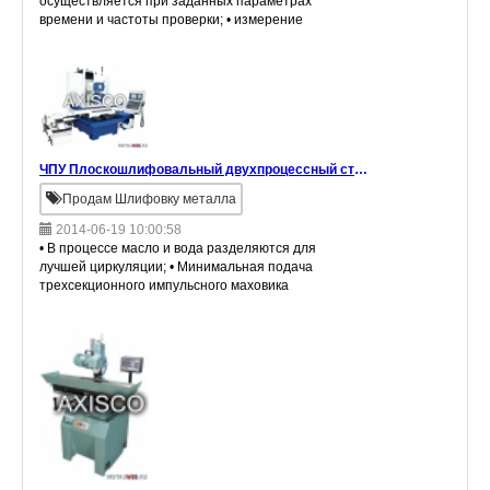
осуществляется при заданных параметрах
времени и частоты проверки; • измерение
величины крутящего момента по часовой
стрелке и против часовой стрелки позволяет
обеспечит
ЧПУ Плоскошлифовальный двухпроцессный станок
Продам Шлифовку металла
2014-06-19 10:00:58
• В процессе масло и вода разделяются для
лучшей циркуляции; • Минимальная подача
трехсекционного импульсного маховика
составляет 0.001mm.; • FANUC ЧПУ\ПЛК
устанавливаютсяв зависимости от нужд пол