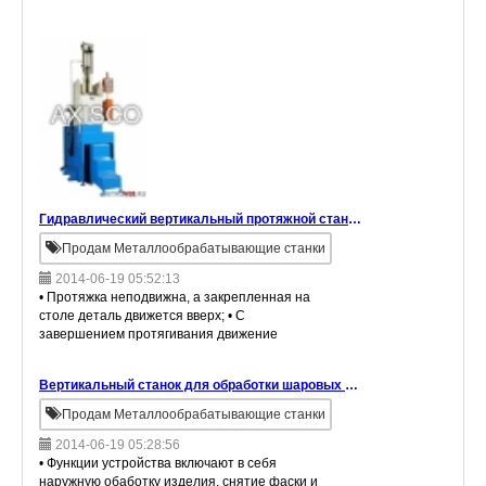
Настройка гидравличского давления и
скорости. • С завершением протяжки время
движения ум
Гидравлический вертикальный протяжной станок высокой точности для внутреннего протягивания с подъемным столом
Продам Металлообрабатывающие станки
2014-06-19 05:52:13
• Протяжка неподвижна, а закрепленная на
столе деталь движется вверх; • С
завершением протягивания движение
замедляется; • Автоматическая система
управления; • Применяется с инвертором
Вертикальный станок для обработки шаровых пробок 3 в 1 (обработка внешнего диаметра, чистовая обработка, формирование паза).
редукторного
Продам Металлообрабатывающие станки
2014-06-19 05:28:56
• Функции устройства включают в себя
наружную обаботку изделия, снятие фаски и