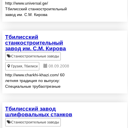
http://www.universal.ge/
Тбилисский станкостроительный
завод им. С.М. Кирова
Преобразован в АО “Универсал”
Тбилисский
станкостроительный
завод им. С.М. Кирова
Станкостроительные заводы
08.09.2008
Грузия, Тбилиси
http://www.charkhi-khazi.com/ 60
летняя традиция по выпуску:
Специальные трубаотрезные
станки от 10 до 1200мм,
муфтоотрезные, навёрточные,
трубаразрезные для
Тбилисский завод
подшипниковой
шлифовальных станков
промышленности, нар...
Станкостроительные заводы