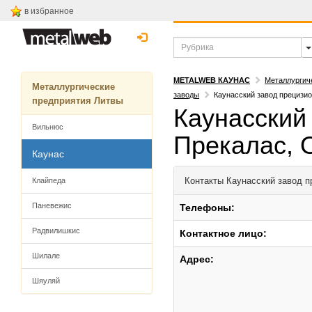
в избранное
METALWEB КАУНАС
Металлургич
Металлургические
заводы
Каунасский завод прецизи
предприятия Литвы
Каунасский
Вильнюс
Прекалас,
Каунас
Контакты
Каунасский завод п
Клайпеда
Паневежис
Телефоны:
Радвилишкис
Контактное лицо:
Шилале
Адрес:
Шяуляй