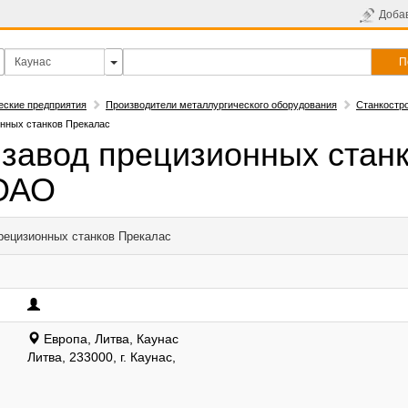
Доба
П
еские предприятия
Производители металлургического оборудования
Станкостр
онных станков Прекалас
 завод прецизионных стан
 ОАО
рецизионных станков Прекалас
Европа, Литва, Каунас
Литва, 233000, г. Каунас,