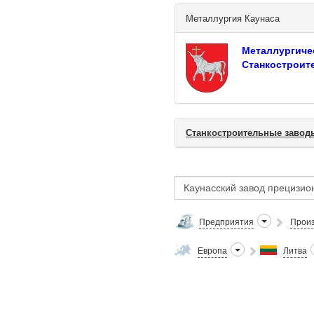
Металлургия Каунаса
Металлургиче
Станкостроит
Станкостроительные завод
Предприятия
Произ
Европа
Литва