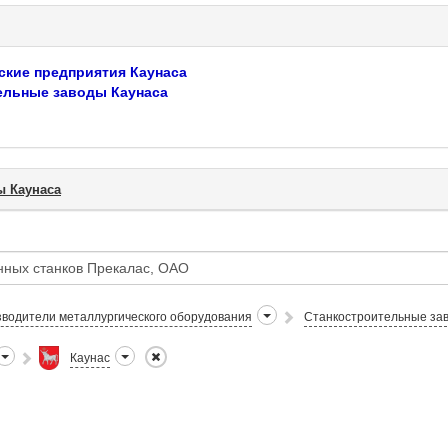
ские предприятия Каунаса
ельные заводы Каунаса
ы Каунаса
водители металлургического оборудования
Станкостроительные за
Каунас