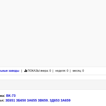
льные заводы
|
ПОКАЗЫ
вчера: 0 | неделя: 0 | месяц: 0
нка:
ВК-73
рл:
3Е651
3Б650
3А655
3В659.
3Д653
3А659