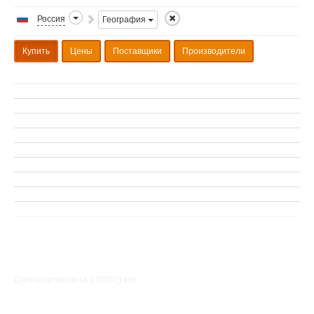
Россия
География
Купить
Цены
Поставщики
Производители
Сгенерировано за 1.6007() cек.