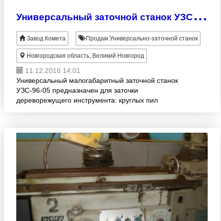
У
ниверсальный заточной станок УЗС-96-05
Завод Комета
Продам Универсально-заточной станок
Новгородская область, Великий Новгород
11.12.2016 14:01
Универсальный малогабаритный заточной станок
УЗС-96-05 предназначен для заточки
дереворежущего инструмента: круглых пил
продольно-поперечного пиления с пластинами из
твёрдого сплава по передней и задн