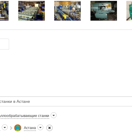
ллообрабатывающие станки
н
Астана