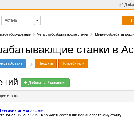
Доба
П
еское оборудование
Металлообрабатывающие станки
Металлообрабатывающие 
абатывающие станки в Ас
нки в Астане
Продать
Потребители
лений
Добавить объявление
щие станки
 станок с ЧПУ VL-553MC
танок с ЧПУ VL-553MC в рабочем состоянии или аналог такому станку.