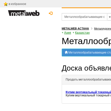
в избранное
METALWEB АСТАНА
Металлургич
+
Азия
+
Казахстан
Металлообр
Металлообрабатывающие ста
Доска объяв
Продать металлообрабатываю
Купим вертикальный токарный
Купим вертикальный токарный с