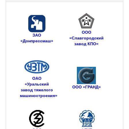
ООО
ЗАО
«Славгородский
«Донпрессмаш»
завод КПО»
ОАО
«Уральский
ООО «ГРАНД»
завод тяжелого
машиностроения»