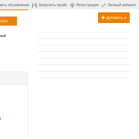
вить объявление
Загрузить прайс
Регистрация
Личный кабинет
Добавить
оиск
ный
д