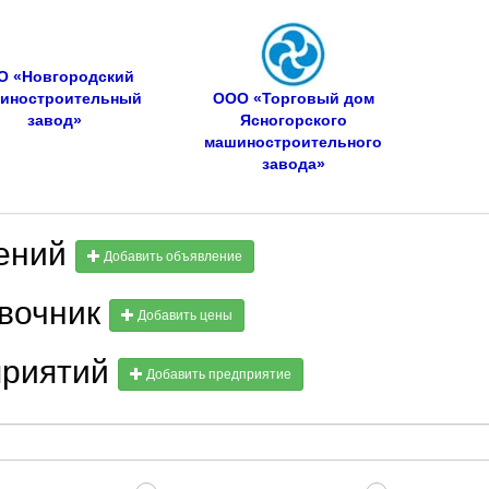
О «Новгородский
иностроительный
ООО «Торговый дом
завод»
Ясногорского
машиностроительного
завода»
лений
Добавить объявление
авочник
Добавить цены
приятий
Добавить предприятие