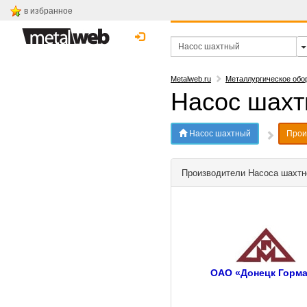
в избранное
Metalweb.ru
Металлургическое обо
Насос шах
Насос шахтный
Прои
Производители Насоса шахтн
ОАО «Донецк Горм