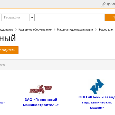
Доба
П
рудование
Карьерное оборудование
Машина гидромеханизации
Насос шахт
тный
зводители
ого
ООО «Южный заво
ЗАО «Горловский
аш»
гидравлических
машиностроитель»
машин»