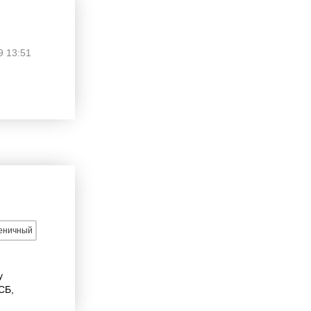
9 13:51
сеничный
у
СБ,