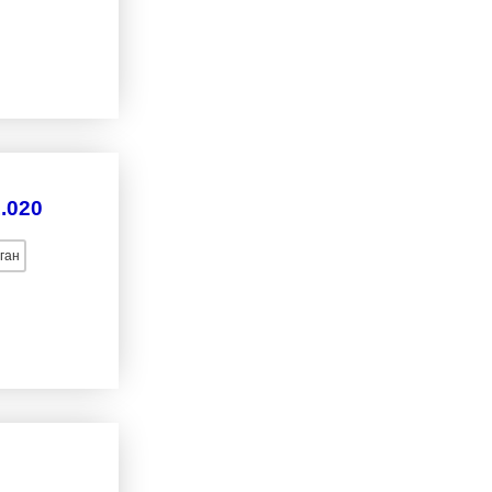
.020
ган
и