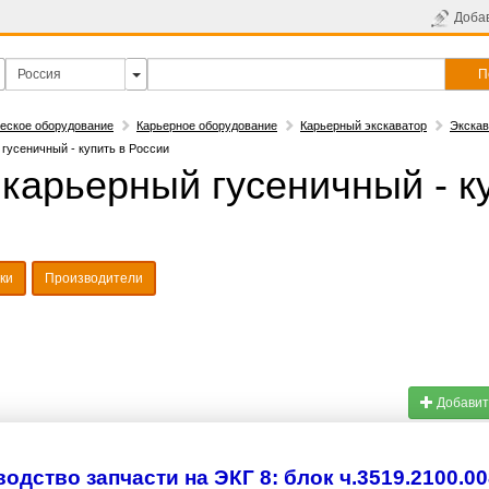
Доба
П
еское оборудование
Карьерное оборудование
Карьерный экскаватор
Экскав
гусеничный - купить в России
 карьерный гусеничный - к
ки
Производители
Добавит