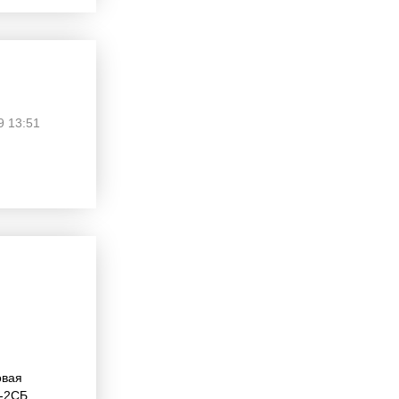
9 13:51
овая
-2СБ,