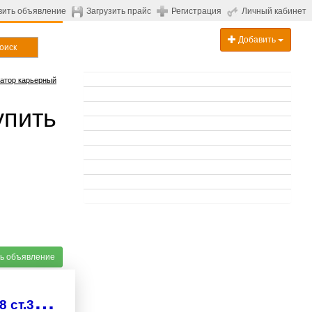
вить объявление
Загрузить прайс
Регистрация
Личный кабинет
Добавить
оиск
атор карьерный
упить
ь объявление
В
ыпущено в производство запчасти на ЭКГ 8: блок ч.3519.2100.008 ст.35ХМЛ.