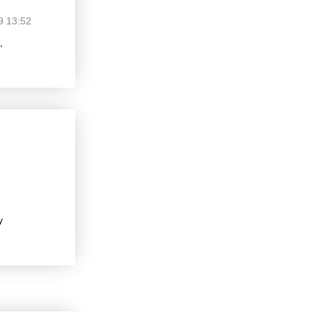
9 13:52
,
у