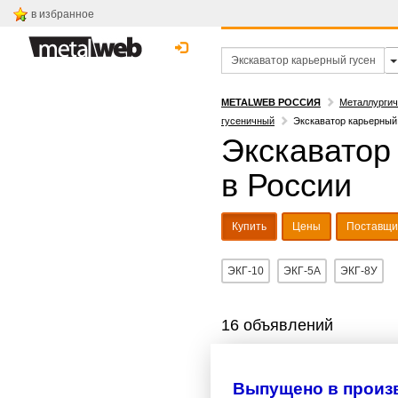
в избранное
METALWEB РОССИЯ
Металлургич
гусеничный
Экскаватор карьерный 
Экскаватор
в России
Купить
Цены
Поставщи
ЭКГ-10
ЭКГ-5А
ЭКГ-8У
16 объявлений