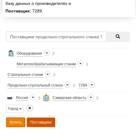
базу данных о производителях и
потребителях оборудования и
Поставщик:
7289.
комплектующих в сфере тяжелой
промышленности по всем
регионам России. Если Вам
необх...
Оборудование
Металлообрабатывающие станки
Строгальные станки
Продольно-строгальный станок
7289
Россия
Самарская область
Город
Купить
Поставщики