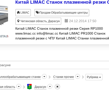
LIMAC
Продам Обрабатывающие центры
24.12.2014 17:50
Читинская область, Дарасун
Китай LIMAC Станок плазменной резки Серия RP1000
www.limac.cc info@limac.cc Китай LIMAC PR1000 Станок
плазменной резки с ЧПУ Китай LIMAC Станки плазменно
резки с ЧПУ, профессиональн
ллообрабатывающие станки
Станки прочие
Рубрика
ая область
Дарасун