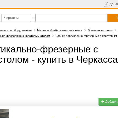
Доба
П
гическое оборудование
Металлообрабатывающие станки
Фрезерные станки
льно-фрезерные с крестовым столом
Станки вертикально-фрезерные с крестовым с
тикально-фрезерные с
толом - купить в Черкасса
Добавит