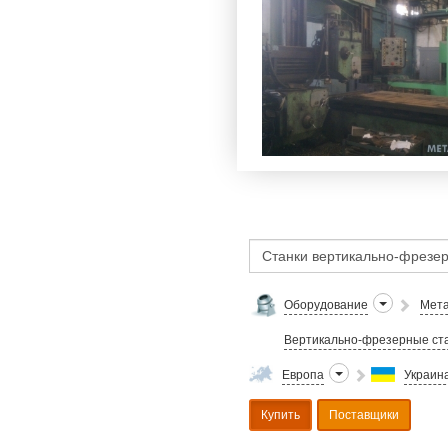
Оборудование
Мета
Вертикально-фрезерные ст
Европа
Украин
Купить
Поставщики