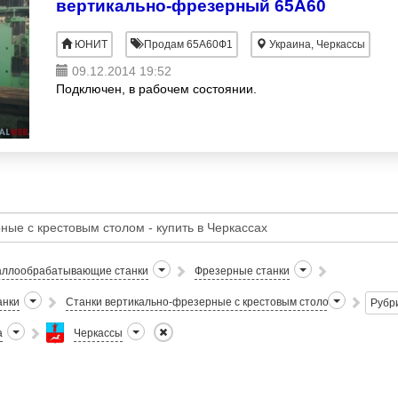
вертикально-фрезерный 65А60
ЮНИТ
Продам 65А60Ф1
Украина, Черкассы
09.12.2014 19:52
Подключен, в рабочем состоянии.
ллообрабатывающие станки
Фрезерные станки
анки
Станки вертикально-фрезерные с крестовым столом
Рубр
а
Черкассы