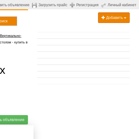
вить объявление
Загрузить прайс
Регистрация
Личный кабинет
Добавить
оиск
Вертикально-
толом - купить в
х
ь объявление