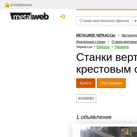
в избранное
METALWEB ЧЕРКАССЫ
Металлур
фрезерные станки
Станки вертика
+
Европа
+
Украина
Черкассах
Станки вер
крестовым с
Купить
Поставщики
65А60Ф1
1 объявление