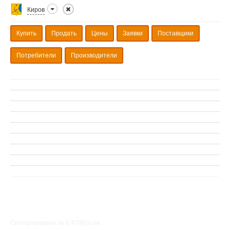
Киров
Купить
Продать
Цены
Заявки
Поставщики
Потребители
Производители
Сгенерировано за 0.4798() cек.