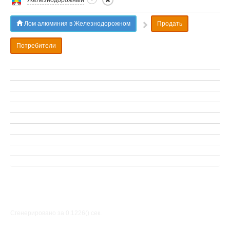
Железнодорожный
Лом алюминия в Железнодорожном
Продать
Потребители
Сгенерировано за 0.1226() cек.