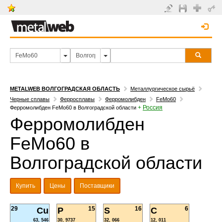
METALWEB ВОЛГОГРАДСКАЯ ОБЛАСТЬ
Металлургическое сырьё
Черные сплавы
Ферросплавы
Ферромолибден
FeMo60
+
Россия
Ферромолибден FeMo60 в Волгоградской области
Ферромолибден
FeMo60 в
Волгоградской области
Купить
Цены
Поставщики
29
15
16
6
Cu
P
S
C
63, 546
30, 9737
32, 066
12, 011