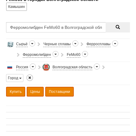
Камышин
Сырьё
Черные сплавы
Ферросплавы
Ферромолибден
FeMo60
Россия
Волгоградская область
Город
Купить
Цены
Поставщики