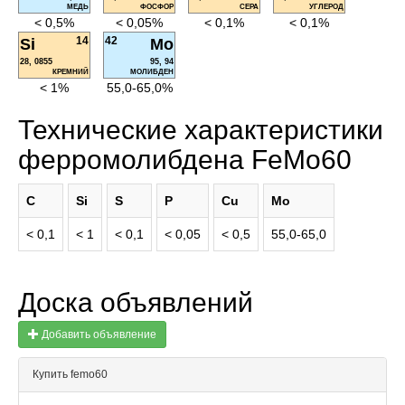
МЕДЬ
ФОСФОР
СЕРА
УГЛЕРОД
< 0,5%
< 0,05%
< 0,1%
< 0,1%
14
42
Si
Mo
28, 0855
95, 94
КРЕМНИЙ
МОЛИБДЕН
< 1%
55,0-65,0%
Технические характеристики
ферромолибдена FeMo60
C
Si
S
P
Cu
Mo
< 0,1
< 1
< 0,1
< 0,05
< 0,5
55,0-65,0
Доска объявлений
Добавить объявление
Купить femo60