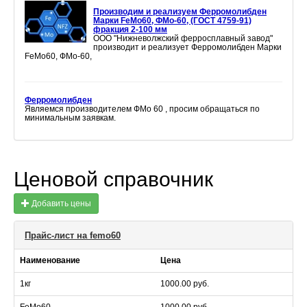
Производим и реализуем Ферромолибден
Марки FeMo60, ФМо-60, (ГОСТ 4759-91)
фракция 2-100 мм
ООО "Нижневолжский ферросплавный завод"
производит и реализует Ферромолибден Марки
FeMo60, ФМо-60,
Ферромолибден
Являемся производителем ФМо 60 , просим обращаться по
минимальным заявкам.
Ценовой справочник
Добавить цены
Прайс-лист на femo60
Наименование
Цена
1кг
1000.00 руб.