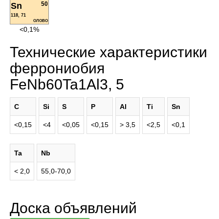
50
Sn
118, 71
ОЛОВО
<0,1%
Технические характеристики
феррониобия
FeNb60Ta1Al3, 5
C
Si
S
P
Al
Ti
Sn
<0,15
<4
<0,05
<0,15
> 3,5
<2,5
<0,1
Ta
Nb
< 2,0
55,0-70,0
Доска объявлений