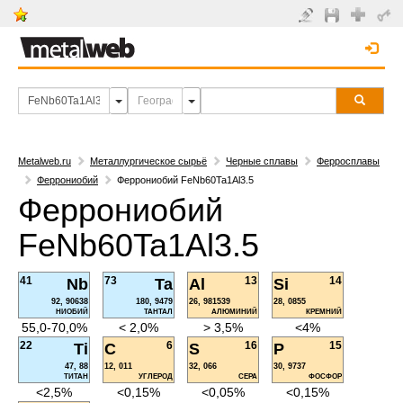
Metalweb.ru
Металлургическое сырьё
Черные сплавы
Ферросплавы
Феррониобий
Феррониобий FeNb60Ta1Al3.5
Феррониобий
FeNb60Ta1Al3.5
41
73
13
14
Nb
Ta
Al
Si
92, 90638
180, 9479
26, 981539
28, 0855
НИОБИЙ
ТАНТАЛ
АЛЮМИНИЙ
КРЕМНИЙ
55,0-70,0%
< 2,0%
> 3,5%
<4%
22
6
16
15
Ti
C
S
P
47, 88
12, 011
32, 066
30, 9737
ТИТАН
УГЛЕРОД
СЕРА
ФОСФОР
<2,5%
<0,15%
<0,05%
<0,15%