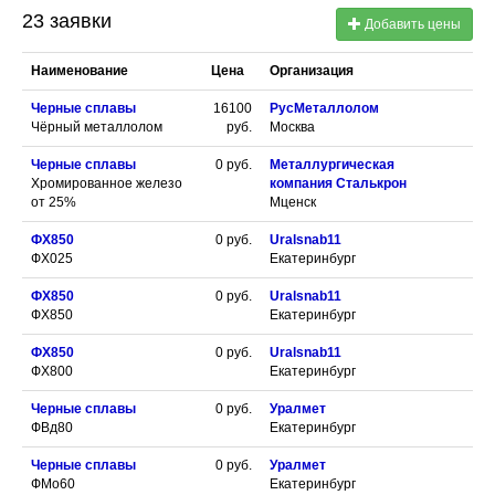
23 заявки
Добавить цены
Наименование
Цена
Организация
Черные сплавы
16100
РусМеталлолом
Чёрный металлолом
руб.
Москва
Черные сплавы
0
руб.
Металлургическая
Хромированное железо
компания Сталькрон
от 25%
Мценск
ФХ850
0
руб.
Uralsnab11
ФХ025
Екатеринбург
ФХ850
0
руб.
Uralsnab11
ФХ850
Екатеринбург
ФХ850
0
руб.
Uralsnab11
ФХ800
Екатеринбург
Черные сплавы
0
руб.
Уралмет
ФВд80
Екатеринбург
Черные сплавы
0
руб.
Уралмет
ФМо60
Екатеринбург